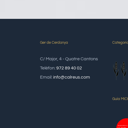
Ger de Cerdanya
Categoria
C/ Major, 4 - Quatre Cantons
Telèfon:
972 89 40 02
Email:
info@calreus.com
Guía MIC