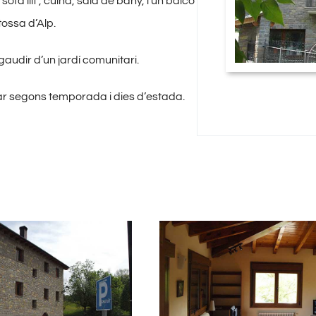
 sofà llit , cuina, sala de bany, i un balcó
tossa d’Alp.
udir d’un jardí comunitari.
iar segons temporada i dies d’estada.