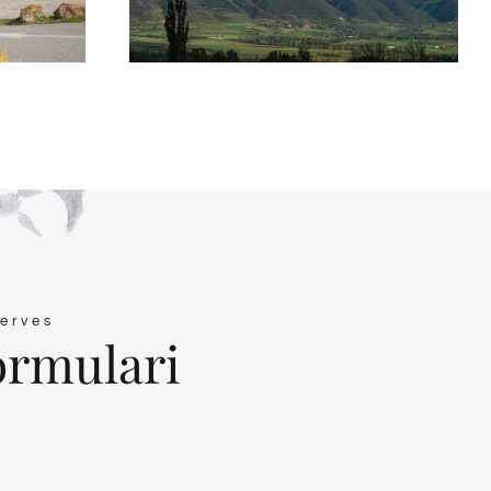
serves
formulari