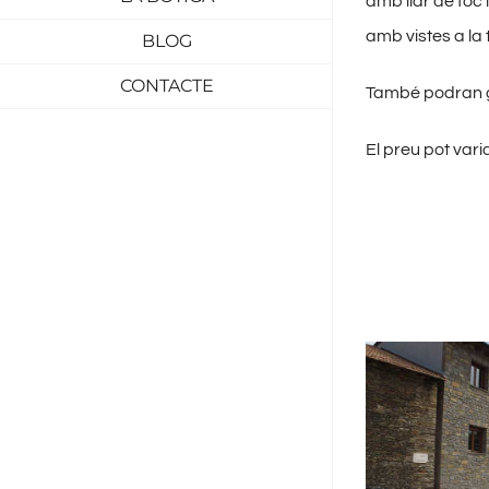
amb llar de foc i
amb vistes a la 
BLOG
CONTACTE
També podran ga
El preu pot var