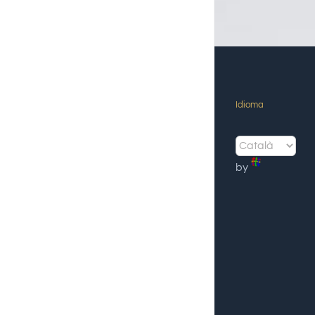
Idioma
by