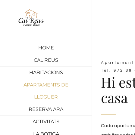
Skip
to
content
HOME
CAL REUS
Apartament
Tel. 972 89
HABITACIONS
Hi es
APARTAMENTS DE
casa
LLOGUER
RESERVA ARA
ACTIVITATS
Cada apartamen
LA BOTIGA