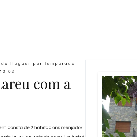
 de lloguer per temporada
 40 02
tareu com a
t consta de 2 habitacions menjador