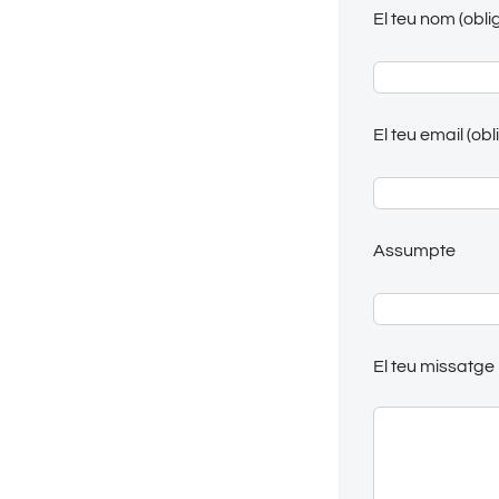
El teu nom (obli
El teu email (obl
Assumpte
El teu missatge